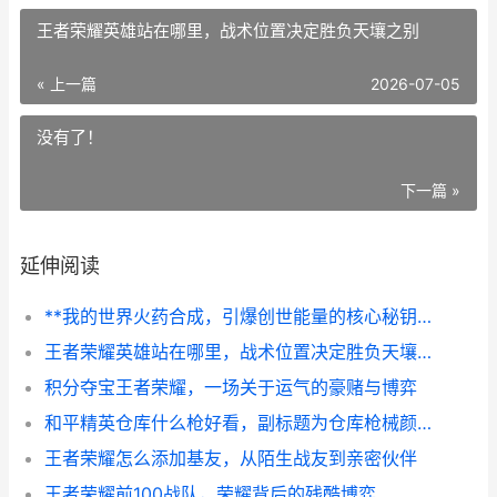
王者荣耀英雄站在哪里，战术位置决定胜负天壤之别
« 上一篇
2026-07-05
没有了！
下一篇 »
延伸阅读
**我的世界火药合成，引爆创世能量的核心秘钥，副标题，从苦力怕到烟花，粉末里的无限可能**
王者荣耀英雄站在哪里，战术位置决定胜负天壤之别
积分夺宝王者荣耀，一场关于运气的豪赌与博弈
和平精英仓库什么枪好看，副标题为仓库枪械颜值鉴赏指南
王者荣耀怎么添加基友，从陌生战友到亲密伙伴
王者荣耀前100战队，荣耀背后的残酷博弈