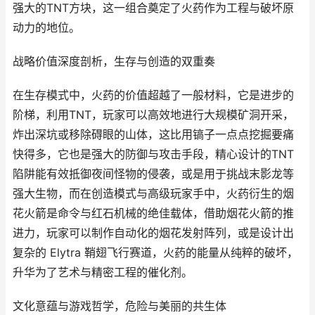
强大的TNT方块，这一组合奠定了火药作为工程与破坏原
动力的地位。
战略价值深度剖析，生存与创造的双重奏
在生存模式中，火药的价值超越了一般材料，它是进步的
阶梯，利用TNT，玩家可以高效地进行大规模矿洞开采，
炸出深坑或移除碍眼的山体，这比用镐子一点点挖掘要痛
快得多，它也是强大的防御与攻击手段，精心设计的TNT
陷阱能有效抵御夜间怪物的侵袭，或是用于挑战末影龙等
强大生物，而在创造模式与高级玩家手中，火药衍生的烟
花火箭是命令与红石机械的绝佳载体，借助烟花火箭的推
进力，玩家可以制作自动化的烟花发射阵列，或是设计出
复杂的 Elytra 鞘翅飞行赛道，火药的能量从纯粹的破坏，
升华为了艺术与精密工程的催化剂。
文化意蕴与游戏哲学，危险与美丽的共生体