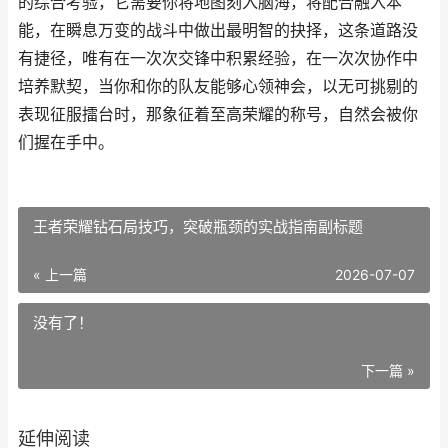
的综合考验，它需要你将地图刻入脑海，将配合融入本
能，在瞬息万变的战斗中做出最明智的抉择，这条道路没
有捷径，唯有在一次次交锋中积累经验，在一次次协作中
培养默契，当你和你的队友能够心领神会，以无可挑剔的
表现征服擂台时，那象征着至高荣耀的称号，自然会被你
们握在手中。
王者荣耀钻石局技巧，突破瓶颈的实战指南副标题
« 上一篇
2026-07-07
没有了！
下一篇 »
延伸阅读