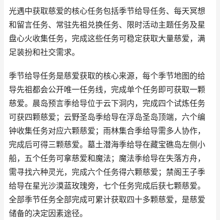
光遇中获取慈爱的核心任务包括季节给导任务、每天冥想
和留言任务、常驻先祖兑换任务、限时活动主题任务及星
盘心火收集任务，完成这些任务可稳定获取大量慈爱，满
足装扮和社交需求。
季节给导任务是慈爱获取的核心来源，每个季节地图的给
导先祖都会公开唯一任务线，完成单个任务即可获取一颗
慈爱。晨岛预言季给导位于云下洞内，完成四个试炼任务
可获四颗慈爱；云野圣岛季给导在浮岛圣岛顶端，六个编
钟收集任务对应六颗慈爱；雨林集合季给导需多人协作，
完成后可得三颗慈爱。墓土潜海季给导在藏宝礁岛左侧小
船，五个任务可拿慈爱和魔法；魔法季给导在失落方舟，
需寻找六种灵光，完成六个任务得六颗慈爱；禁阁王子季
给导在星光沙漠蓝玫瑰旁，七个任务完成后获七颗慈爱。
全部季节任务全部完成可累计获取四十多颗慈爱，是慈爱
储备的决定因素途径。