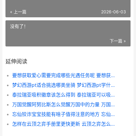
« 上一篇
2026-06-03
没有了！
下一篇 »
延伸阅读
要想获取爱心需要完成哪些光遇任务呢 要想获取爱心需要什么
梦幻西游pt适合挑选哪类坐骑 梦幻西游pt学什么剧情
泰拉瑞亚吸积徽章该怎么得到 泰拉瑞亚可以吸掉落物品的
万国觉醒阿努比斯怎么觉醒万国中的力量 万国觉醒阿努比怎么打
忘仙狡诈宝宝技能有啥子值得注意的地方 忘仙宠物技能合成攻略
怎样在云顶之弈手册里更快更新 云顶之弈怎么进去玩