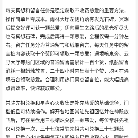
每天冥想和留言任务是稳定获取不收费慈爱的重要方法，
操作简单且零成本。雨林大厅左侧角落有发光石碑，冥想
后提交好评可获一颗慈爱；伊甸重生之路后的星光桥尽头
也有冥想石碑，完成后再得一颗慈爱，全程仅需一分钟左
右。留言任务分为普通留言和纸船留言，每天任务中的留
言桩内容获取十个赞即可领取一颗慈爱；遇境喷泉旁、云
野大厅等热门区域的普通留言需累计一百个赞，纸船留言
消耗一根蜡烛放置，二十四小时内集满十个赞，均可在遇
境石台领取慈爱。合理利用热门景点留言位，能大幅提高
点赞效率，快速获取慈爱。
常驻先祖兑换和星盘心火收集是补充慈爱的基础途径，门
槛低且可持续操作。解开各地图常驻先祖回忆并在神殿放
飞后，可在星盘用三根蜡烛兑换一颗慈爱，每位常驻先祖
仅可兑换一次，三十七位常驻先祖共可兑换三十七颗慈
爱。星盘心火收集需每天访问好友星盘收取心火，同时给