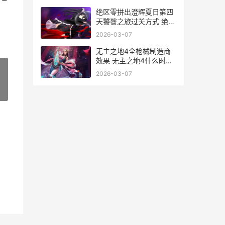
绝区零拼出澄辉夏日第四
天饕餮之旅过关方式 绝区
零拼出澄辉夏日
2026-03-07
无主之地4全枪械制造商
效果 无主之地4什么时候
出的
2026-03-07
»