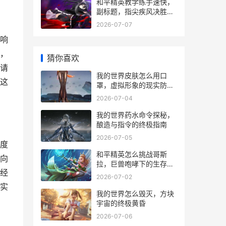
和平精英教学练手速快，
副标题，指尖疾风决胜战
场
2026-07-07
响
，
猜你喜欢
请
我的世界皮肤怎么用口
这
罩，虚拟形象的现实防护
思考
2026-07-04
我的世界药水命令探秘，
酿造与指令的终极指南
2026-07-05
度
和平精英怎么挑战哥斯
向
拉，巨兽咆哮下的生存与
经
征服之道副标题
2026-07-02
实
我的世界怎么毁灭，方块
宇宙的终极黄昏
2026-07-06