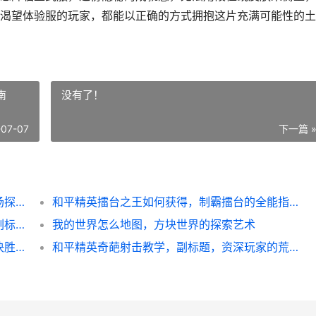
渴望体验服的玩家，都能以正确的方式拥抱这片充满可能性的土
南
没有了！
-07-07
下一篇 
王者荣耀体验服号分享，资深玩家的前瞻战场探秘
和平精英擂台之王如何获得，制霸擂台的全能指南
王者荣耀钻石局技巧，突破瓶颈的实战指南副标题
我的世界怎么地图，方块世界的探索艺术
和平精英教学练手速快，副标题，指尖疾风决胜战场
和平精英奇葩射击教学，副标题，资深玩家的荒诞战术指南