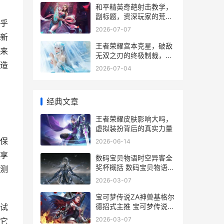
和平精英奇葩射击教学，
副标题，资深玩家的荒诞
乎
战术指南
2026-07-07
新
王者荣耀宫本克星，破敌
来
无双之刃的终极制裁，副
造
标题：解析对抗剑圣的战
2026-07-04
术与英雄抉择
经典文章
王者荣耀皮肤影响大吗，
虚拟装扮背后的真实力量
保
2026-06-14
享
数码宝贝物语时空异客全
奖杯概括 数码宝贝物语时
测
空异客刷经验
2026-03-07
宝可梦传说ZA神兽基格尔
德招式主推 宝可梦传说za
试
神兽怎么抓
2026-03-07
它